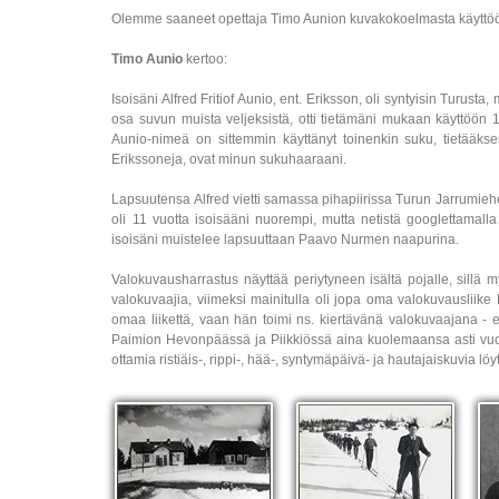
Olemme saaneet opettaja Timo Aunion kuvakokoelmasta käyttöö
Timo Aunio
kertoo:
Isoisäni Alfred Fritiof Aunio, ent. Eriksson, oli syntyisin Turu
osa suvun muista veljeksistä, otti tietämäni mukaan käyttöön 1
Aunio-nimeä on sittemmin käyttänyt toinenkin suku, tietääkse
Erikssoneja, ovat minun sukuhaaraani.
Lapsuutensa Alfred vietti samassa pihapiirissa Turun Jarrumiehe
oli 11 vuotta isoisääni nuorempi, mutta netistä googlettamall
isoisäni muistelee lapsuuttaan Paavo Nurmen naapurina.
Valokuvausharrastus näyttää periytyneen isältä pojalle, sillä my
valokuvaajia, viimeksi mainitulla oli jopa oma valokuvausliike N
omaa liikettä, vaan hän toimi ns. kiertävänä valokuvaajana -
Paimion Hevonpäässä ja Piikkiössä aina kuolemaansa asti vuot
ottamia ristiäis-, rippi-, hää-, syntymäpäivä- ja hautajaiskuvia lö