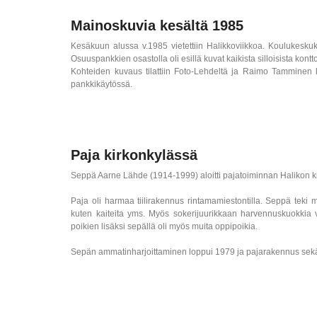
Mainoskuvia kesältä 1985
Kesäkuun alussa v.1985 vietettiin Halikkoviikkoa. Koulukeskukses
Osuuspankkien osastolla oli esillä kuvat kaikista silloisista kont
Kohteiden kuvaus tilattiin Foto-Lehdeltä ja Raimo Tamminen 
pankkikäytössä.
Paja kirkonkylässä
Seppä Aarne Lähde (1914-1999) aloitti pajatoiminnan Halikon ki
Paja oli harmaa tiilirakennus rintamamiestontilla. Seppä teki 
kuten kaiteita yms. Myös sokerijuurikkaan harvennuskuokkia v
poikien lisäksi sepällä oli myös muita oppipoikia.
Sepän ammatinharjoittaminen loppui 1979 ja pajarakennus sekä 