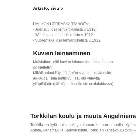
Arkisto, sivu 5
HALIKON HERRASKARTANOITA:
- Joensuu, osa lehtiartikkelista v. 1912
- Wiurila, osa lehtiartikkelista v. 1912
- Vuorentaka, osa lehtiartikkelista v. 1912
Kuvien lainaaminen
Muistathan, että kuvien lainaaminen ilman lupaa
on kielletty!
Mikäli haluat käyttää tämän sivuston kuvia esim.
ei-kaupallisilla nettisivuillasi, ota yhteyttä
ylläpitäjään (sähköpostiosoite sivun alalaidassa)
Torkkilan koulu ja muuta Angelniem
Torkkila on kylä entisen Angelniemen kunnan alueella. Kylä s
Antola, Kanamäki ja Sauvon kunta. Torkkilan kansakoulu toimi 