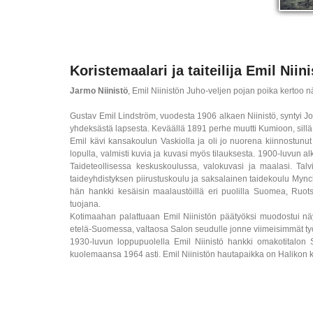
Koristemaalari ja taiteilija Emil Niin
Jarmo Niinistö
, Emil Niinistön Juho-veljen pojan poika kertoo n
Gustav Emil Lindström, vuodesta 1906 alkaen Niinistö, syntyi
yhdeksästä lapsesta. Keväällä 1891 perhe muutti Kumioon, sillä 
Emil kävi kansakoulun Vaskiolla ja oli jo nuorena kiinnostunut 
lopulla, valmisti kuvia ja kuvasi myös tilauksesta. 1900-luvun a
Taideteollisessa keskuskoulussa, valokuvasi ja maalasi. T
taideyhdistyksen piirustuskoulu ja saksalainen taidekoulu Mynch
hän hankki kesäisin maalaustöillä eri puolilla Suomea, Ruot
tuojana.
Kotimaahan palattuaan Emil Niinistön päätyöksi muodostui näyt
etelä-Suomessa, valtaosa Salon seudulle jonne viimeisimmät työt v
1930-luvun loppupuolella Emil Niinistö hankki omakotitalon
kuolemaansa 1964 asti. Emil Niinistön hautapaikka on Halikon 