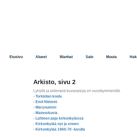
Etusivu
Alueet
Wanhat
Salo
Muuta
Hak
Arkisto, sivu 2
Lyhyitä ja pidempiä kuvasarjoja eri vuosikymmeniltä.
-
Torkkilan koulu
-
Emil Niinistö
-
Märynummi
-
Mainoskuvia
-
Lähteen paja kirkonkylässä
-
Kirkonkylää nyt ja ennen
-
Kirkonkylää 1960-70 -luvulla