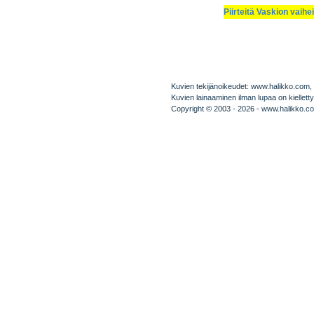
Piirteitä Vaskion vaihe
Kuvien tekijänoikeudet: www.halikko.com, pa
Kuvien lainaaminen ilman lupaa on kielletty
Copyright © 2003 - 2026 - www.halikko.c