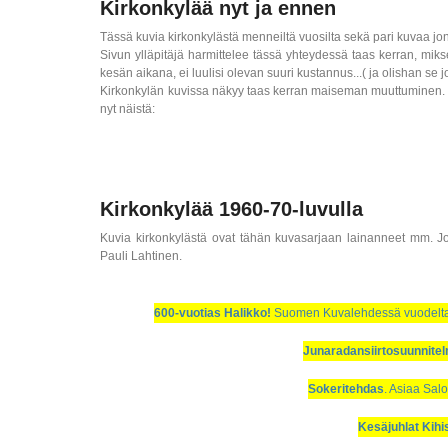
Kirkonkylää nyt ja ennen
Tässä kuvia kirkonkylästä menneiltä vuosilta sekä pari kuvaa jon
Sivun ylläpitäjä harmittelee tässä yhteydessä taas kerran, miks
kesän aikana, ei luulisi olevan suuri kustannus...( ja olishan se
Kirkonkylän kuvissa näkyy taas kerran maiseman muuttuminen. Sa
nyt näistä:
Kirkonkylää 1960-70-luvulla
Kuvia kirkonkylästä ovat tähän kuvasarjaan lainanneet mm.
Pauli Lahtinen.
600-vuotias Halikko!
Suomen Kuvalehdessä vuodelta 19
Junaradansiirtosuunnite
Sokeritehdas
. Asiaa Salo
Kesäjuhlat Kih