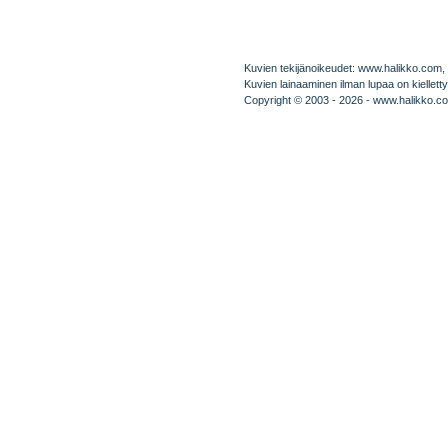
Kuvien tekijänoikeudet: www.halikko.com, pa
Kuvien lainaaminen ilman lupaa on kielletty
Copyright © 2003 - 2026 - www.halikko.c