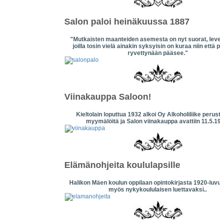
Salon paloi heinäkuussa 1887
"Mutkaisten maanteiden asemesta on nyt suorat, leve
joilla tosin vielä ainakin syksyisin on kuraa niin että 
ryvettynään pääsee."
Viinakauppa Saloon!
Kieltolain loputtua 1932 alkoi Oy Alkoholiliike per
myymälöitä ja Salon viinakauppa avattiin 11.5.1
Elämänohjeita koululapsille
Halikon Mäen koulun oppilaan opintokirjasta 1920-luvul
myös nykykoululaisen luettavaksi..