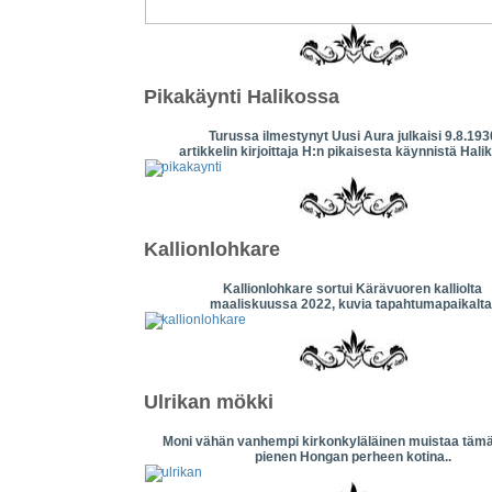
Pikakäynti Halikossa
Turussa ilmestynyt Uusi Aura julkaisi 9.8.193
artikkelin kirjoittaja H:n pikaisesta käynnistä Hali
Kallionlohkare
Kallionlohkare sortui Kärävuoren kalliolta
maaliskuussa 2022, kuvia tapahtumapaikalta
Ulrikan mökki
Moni vähän vanhempi kirkonkyläläinen muistaa täm
pienen Hongan perheen kotina..